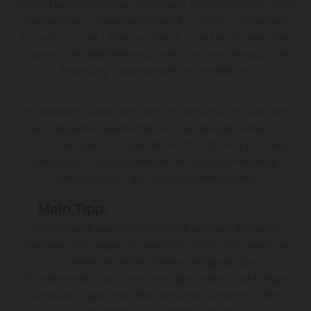
und Ihr Hautbild sichtbar verbessern. Unsere Mission: Ihnen
das Beste aus moderner Kosmetik zu bieten – individuell,
innovativ und mit Liebe zum Detail. Jede Frau ist eine Diva,
und wir holen das Beste aus Ihrer Schönheit heraus – mit
Erfahrung, Leidenschaft und Perfektion.
Ich, Inhaberin Natascha Flasch, österreichische Meisterin
und doppelte Vizemeisterin im Lashdesign, stehe für
höchste Kompetenz, Qualität und Stil. Ob Wimpern, Haut
oder Nägel – bei uns erleben Sie maßgeschneiderte
Behandlungen, die Sie begeistern werden.
Mein Tipp:
5er-Block mit Preisvorteil
Viele Behandlungen entfalten ihre optimale Wirkung in
mehreren Sitzungen. Mit einem 5er-Block profitieren Sie
von einem attraktiven Preisvorteil gegenüber
Einzelterminen und sichern sich gleichzeitig nachhaltige,
sichtbare Ergebnisse. Eine sinnvolle Investition in Ihre