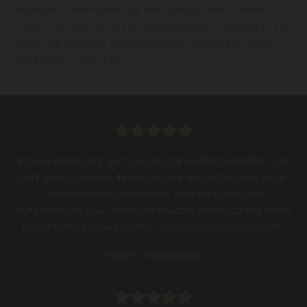
inspirieren. Vereinbaren Sie Ihren persönlichen Termin und
erleben Sie, was wahre Kosmetikkompetenz bedeutet – bei
Flash-Line & Beauty, Ihrem exklusiven Kosmetikstudio in
Waidhofen an der Ybbs.





Ich war immer sehr gern bei Gabi mir die Nägel machen und
sehr sehr zufrieden. Ihre Arbeit war sehr schön was sie an
meinen Nägel geleistet hat. Eine sehr liebe und
sympathische Frau. Werde demnächst wieder jzt mal einen
Nageltermin bei Gabi buchen. Sehr weiter zu empfehlen.
Nicole H. - www.google.at




