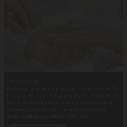
Nageldesign
Gepflegte Hände und schöne Nägel sind ein wichtiger Teil
des persönlichen Erscheinungsbildes. Unser Nageldesign
vereint Präzision, Kreativität und hochwertige Produkte.
Ob klassisch, modern oder individuell gestaltet – wir
sorgen für langlebige, stilvolle Ergebnisse.