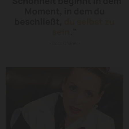
"Schönheit beginnt in dem
Moment, in dem du
beschließt,
du selbst zu
sein
."
- Coco Chanel -