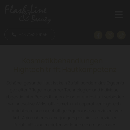
+43 7442 56146
Kosmetikbehandlungen –
Hightech trifft Hautkompetenz
Schöne, gesunde Haut ist kein Zufall, sondern das Ergebnis
gezielter Pflege, moderner Technologien und individuell
abgestimmter Behandlungen. In unserem Institut verbinden
wir innovative Wirkstoffkosmetik mit apparativer Hightech,
um sichtbare und nachhaltige Ergebnisse zu erzielen. Von
Anti-Aging über Hautverjüngung bis hin zu speziellen
Problemlösungen bieten wir Ihnen ein umfassendes