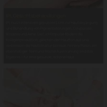
​IPL Gesichtsbehandlungen
IPL nutzt intensives gepulstes Licht zur Hautverjüngung
und Behandlung von Pigmentstörungen, Couperose,
Rosazea und Akne. Die Lichtimpulse fördern die
Kollagenproduktion, gleichen den Hautton aus und
verbessern die Hautstruktur sichtbar. Feinere Poren, ein
ebenmäßiger Teint und frische Ausstrahlung sind das
Ergebnis – für eine gesunde, schöne Haut.