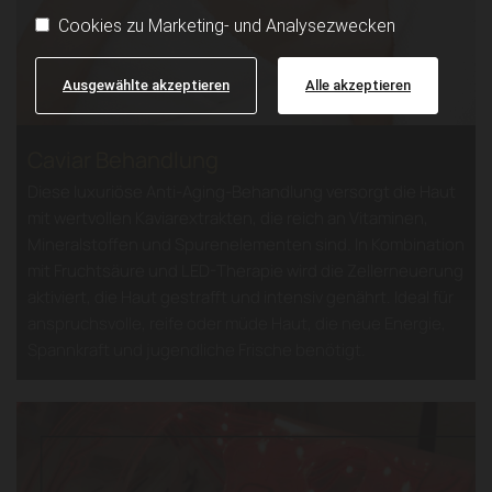
Cookies zu Marketing- und Analysezwecken
Ausgewählte akzeptieren
Alle akzeptieren
Caviar Behandlung
Diese luxuriöse Anti-Aging-Behandlung versorgt die Haut
mit wertvollen Kaviarextrakten, die reich an Vitaminen,
Mineralstoffen und Spurenelementen sind. In Kombination
mit Fruchtsäure und LED-Therapie wird die Zellerneuerung
aktiviert, die Haut gestrafft und intensiv genährt. Ideal für
anspruchsvolle, reife oder müde Haut, die neue Energie,
Spannkraft und jugendliche Frische benötigt.