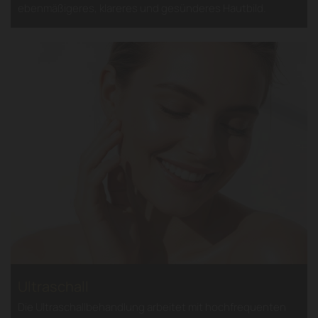
ebenmäßigeres, klareres und gesünderes Hautbild.
Ultraschall
Die Ultraschallbehandlung arbeitet mit hochfrequenten