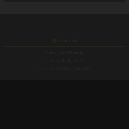
Standort

Flash-Line & Beauty
Unterer Stadtplatz 21
3340 Waidhofen an der Ybbs
Kontakt

+43 7442 56146

+43 664 25 27 472

natascha@flash-line.at
