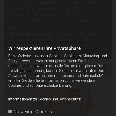
arbeitet mit nicht schälenden, individuell kombinierten
Fruchtsäuren für maximale Wirkung bei hoher
Verträglichkeit. Sie eignet sich ideal bei Falten, Akne,
Aknenarben, Pigment- und Altersflecken sowie großen
Poren.
Mehrere speziell abgestimmte Säuren, eine intensive
Spezialmaske und LED-Therapie regen die Zellerneuerung
an, verbessern die Hautstruktur und sorgen für einen
Wir respektieren Ihre Privatsphäre
frischen, glatten und ebenmäßigen Teint.
Diese Website verwendet Cookies. Cookies zu Marketing- und
Analysezwecken werden nur gesetzt, wenn Sie diese
nachstehend auswählen oder alle Cookies akzeptieren. Diese
freiwillige Zustimmung können Sie jederzeit widerrufen. Durch
Auswahl von „Informationen zu Cookies und Datenschutz“
erhalten Sie detaillierte Information zu den verwendeten
Cookies und zur Datenschutzerklärung.
Informationen zu Cookies und Datenschutz
Notwendige Cookies